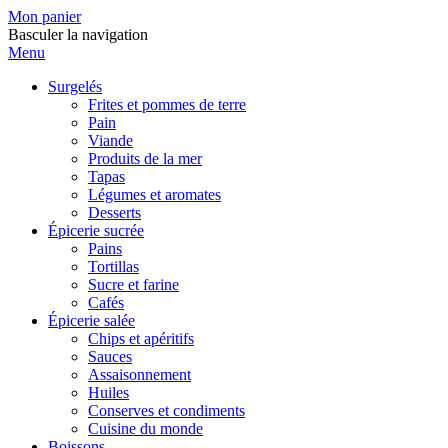
Mon panier
Basculer la navigation
Menu
Surgelés
Frites et pommes de terre
Pain
Viande
Produits de la mer
Tapas
Légumes et aromates
Desserts
Épicerie sucrée
Pains
Tortillas
Sucre et farine
Cafés
Épicerie salée
Chips et apéritifs
Sauces
Assaisonnement
Huiles
Conserves et condiments
Cuisine du monde
Boissons