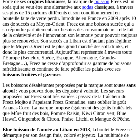
Forte de ses
origines libanaises
, la marque de
boisson
Freez est un
soda qui se veut être une alternative aux
sodas
classiques, à travers
ses plus de 15 parfums différents et son conditionnement en
bouteille faite de verre perdu. Introduite en France en 2009 après 10
ans de succès au Moyen-Orient, Freez est une boisson sucrée qui a
su répondre parfaitement aux besoins des consommateurs : elle fait
de la créativité et de l’innovation son leitmotiv pour pouvoir toujours
plus se renouveler. Son succès au Liban est d’autant plus légitime
que le Moyen-Orient est le plus grand marché des soft-drinks, et
donc le plus concurrentiel. Aujourd’hui représentée à travers toute
l’Europe (Benelux, Suède, Espagne, Allemagne, Grande-
Bretagne…), Freez ne cesse d’approfondir sa gamme de boissons
rafraîchissante et continue de faire pétiller les palais avec ses
boissons fruitées et gazeuses
.
Les boissons désaltérantes proposées par la marque sont toutes
sans
alcool
: vous pouvez donc les déguster à volonté. Les saveurs
proposées par Freez sont très variées : passez de la fraîcheur du
Freez Mojito à l’apaisant Freez Grenadine, sans oublier le goût
Ananas Coco. La marque propose également des goûts fruités tels
que Mûre fruit des bois, Pomme Raisin, Kiwi Citron vert, Blue
Hawaï, Gingembre & Citron, Fraise, Litchi, et Mangue & Pêche.
Élue boisson de l’année au Liban en 2013
, la bouteille Freez se
démarque par son design frais, coloré et joyeux. La multitude de