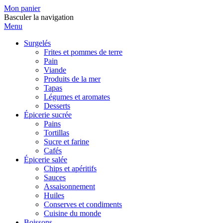
Mon panier
Basculer la navigation
Menu
Surgelés
Frites et pommes de terre
Pain
Viande
Produits de la mer
Tapas
Légumes et aromates
Desserts
Épicerie sucrée
Pains
Tortillas
Sucre et farine
Cafés
Épicerie salée
Chips et apéritifs
Sauces
Assaisonnement
Huiles
Conserves et condiments
Cuisine du monde
Boissons