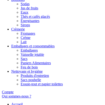
Sodas
Jus de fruits
Eaux
Thés et cafés glacés
Énergisantes
Sirops
Crèmerie
Fromages
Crème
Lait
Emballages et consommables
Emballages
Vaisselle jetable
Sacs
Papiers Alimentaires
Feu de bois
Nettoyage et hygiène
Produits d'entretien
Sacs poubelle
Essuie-tout et papier toilettes
Compte
Qui sommes-nous ?
Accueil