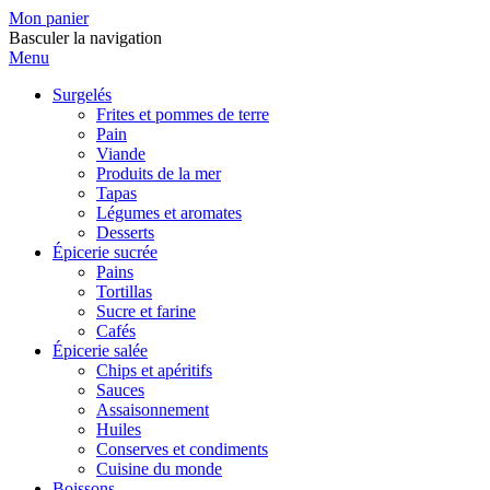
Mon panier
Basculer la navigation
Menu
Surgelés
Frites et pommes de terre
Pain
Viande
Produits de la mer
Tapas
Légumes et aromates
Desserts
Épicerie sucrée
Pains
Tortillas
Sucre et farine
Cafés
Épicerie salée
Chips et apéritifs
Sauces
Assaisonnement
Huiles
Conserves et condiments
Cuisine du monde
Boissons